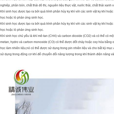
nghiệp, phân bón, chất thải đô thị, nguyên liệu thực vật, nước thải, chất thải xanh
Khí sinh học được tạo ra bởi quá trình phân hủy kỵ khí với các sinh vật kỵ khí ho
học hoặc lò phản ứng sinh học.
Khí sinh học được tạo ra bởi quá trình phân hủy kỵ khí với các sinh vật kỵ khí ho
học hoặc lò phản ứng sinh học.
Khí sinh học chủ yếu là khí mê-tan (CH4) và carbon dioxide (CO2) và có thể có m
metan, hydro và carbon monoxide (CO) có thể được đốt cháy hoặc oxy hóa bằng o
học làm nhiên liệu;nó có thể được sử dụng trong pin nhiên liệu và cho bất kỳ mụ
sử dụng trong động cơ khí để chuyển đổi năng lượng trong khí thành điện năng và