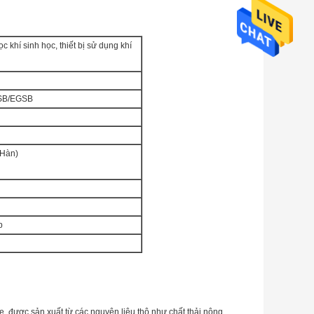
lọc khí sinh học, thiết bị sử dụng khí
ASB/EGSB
(Hàn)
p
, được sản xuất từ ​​các nguyên liệu thô như chất thải nông