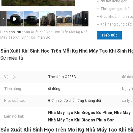
chi tiết đóng gói:
Thời gian giao hàng
Điều khoản thanh to
Khả năng cung cấp:
Hình ảnh lớn :
Sản Xuất Khí Sinh Học Trên Mỗi Kg Nhà
Tiếp Xúc
Máy Tạo Khí Sinh Học Phân Bò
Sản Xuất Khí Sinh Học Trên Mỗi Kg Nhà Máy Tạo Khí Sinh H
Sự miêu tả
Vật liệu:
Thép tấm Q235B
độ dày
Tính năng:
di động
Nguyên
Hiệu quả cao:
Giữ nhiệt độ phản ứng không đổi
xử lý 
Nhà Máy Tạo Khí Biogas Bò Phân
Nhà Máy 
,
Làm nổi bật:
Nhà Máy Tạo Khí Biogas Phun Sơn
Sản Xuất Khí Sinh Học Trên Mỗi Kg Nhà Máy Tạo Khí S