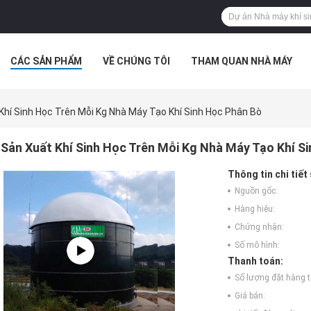
CÁC SẢN PHẨM
VỀ CHÚNG TÔI
THAM QUAN NHÀ MÁY
 HỢP
Khí Sinh Học Trên Mỗi Kg Nhà Máy Tạo Khí Sinh Học Phân Bò
Sản Xuất Khí Sinh Học Trên Mỗi Kg Nhà Máy Tạo Khí S
Thông tin chi tiết
Nguồn gốc:
Hàng hiệu:
Chứng nhận:
Số mô hình:
Thanh toán:
Số lượng đặt hàng tố
Giá bán: