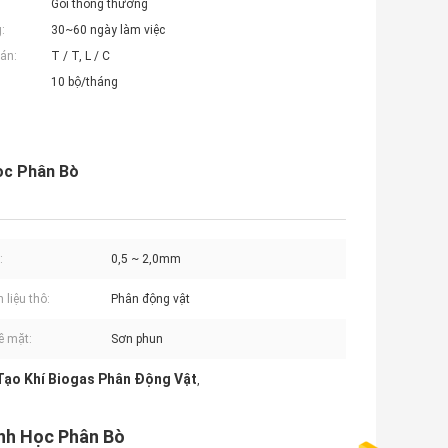
Gói thông thường
:
30~60 ngày làm việc
án:
T / T, L / C
10 bộ/tháng
ọc Phân Bò
:
0,5 ~ 2,0mm
 liệu thô:
Phân động vật
bề mặt:
Sơn phun
Tạo Khí Biogas Phân Động Vật
,
inh Học Phân Bò