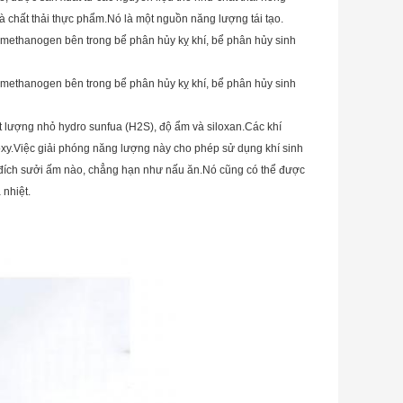
 và chất thải thực phẩm.Nó là một nguồn năng lượng tái tạo.
ặc methanogen bên trong bể phân hủy kỵ khí, bể phân hủy sinh
ặc methanogen bên trong bể phân hủy kỵ khí, bể phân hủy sinh
ột lượng nhỏ hydro sunfua (H2S), độ ẩm và siloxan.Các khí
xy.Việc giải phóng năng lượng này cho phép sử dụng khí sinh
c đích sưởi ấm nào, chẳng hạn như nấu ăn.Nó cũng có thể được
 nhiệt.