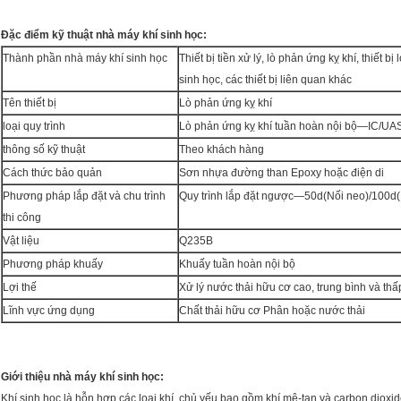
Đặc điểm kỹ thuật nhà máy khí sinh học:
Thành phần nhà máy khí sinh học
Thiết bị tiền xử lý, lò phản ứng kỵ khí, thiết bị 
sinh học, các thiết bị liên quan khác
Tên thiết bị
Lò phản ứng kỵ khí
loại quy trình
Lò phản ứng kỵ khí tuần hoàn nội bộ—IC/U
thông số kỹ thuật
Theo khách hàng
Cách thức bảo quản
Sơn nhựa đường than Epoxy hoặc điện di
Phương pháp lắp đặt và chu trình
Quy trình lắp đặt ngược—50d(Nối neo)/100d
thi công
Vật liệu
Q235B
Phương pháp khuấy
Khuấy tuần hoàn nội bộ
Lợi thế
Xử lý nước thải hữu cơ cao, trung bình và thấ
Lĩnh vực ứng dụng
Chất thải hữu cơ Phân hoặc nước thải
Giới thiệu nhà máy khí sinh học:
Khí sinh học là hỗn hợp các loại khí, chủ yếu bao gồm khí mê-tan và carbon dioxide