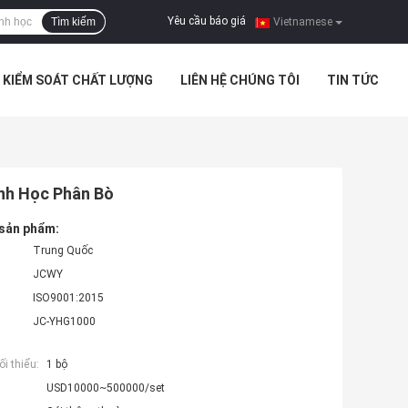
Yêu cầu báo giá
Tìm kiếm
|
Vietnamese
KIỂM SOÁT CHẤT LƯỢNG
LIÊN HỆ CHÚNG TÔI
TIN TỨC
inh Học Phân Bò
 sản phẩm:
Trung Quốc
JCWY
ISO9001:2015
JC-YHG1000
i thiểu:
1 bộ
USD10000~500000/set