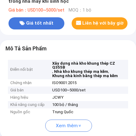
trong nhà máy khí sinh học
Giá bán：USD100~5000/set
MOQ：1 bộ
Giá tốt nhất
Liên hệ với bây giờ
Mô Tả Sản Phẩm
Xây dựng nhà kho khung thép CZ
Q355B
Điểm nổi bật
,
,
Nhà kho khung thép mạ kẽm
Khung nhà kính bằng thép mạ kẽm
Chứng nhận
ISO9001:2015
Giá bán
USD100~5000/set
Hàng hiệu
JCWY
Khả năng cung cấp
100 bộ / tháng
Nguồn gốc
Trung Quốc
Xem thêm