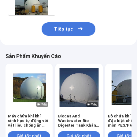
Tiếp tục
Sản Phẩm Khuyến Cáo
Máy chứa khí khí
Biogas And
Bộ chứa khí sin
sinh học tự động với
Wastewater Bio
đặc biệt chốn
vật liệu chống ăn
Digester Tank Kháng
mòn PES/PVC
mòn
ăn mòn
PES/PVC/PDFE
Giá tốt nhất
Giá tốt nhất
Giá tốt n