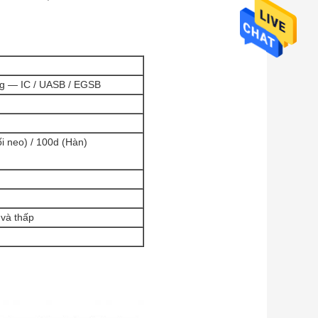
ng — IC / UASB / EGSB
i neo) / 100d (Hàn)
 và thấp