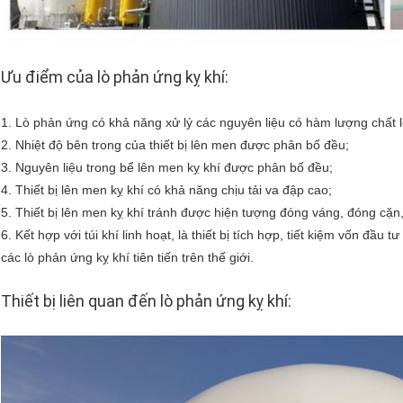
Ưu điểm của lò phản ứng kỵ khí:
1. Lò phản ứng có khả năng xử lý các nguyên liệu có hàm lượng chất l
2. Nhiệt độ bên trong của thiết bị lên men được phân bố đều;
3. Nguyên liệu trong bể lên men kỵ khí được phân bố đều;
4. Thiết bị lên men kỵ khí có khả năng chịu tải va đập cao;
5. Thiết bị lên men kỵ khí tránh được hiện tượng đóng váng, đóng cặn
6. Kết hợp với túi khí linh hoạt, là thiết bị tích hợp, tiết kiệm vốn đầu
các lò phản ứng kỵ khí tiên tiến trên thế giới.
Thiết bị liên quan đến lò phản ứng kỵ khí: