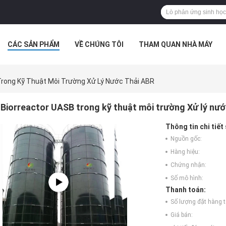
CÁC SẢN PHẨM
VỀ CHÚNG TÔI
THAM QUAN NHÀ MÁY
 HỢP
Trong Kỹ Thuật Môi Trường Xử Lý Nước Thải ABR
Biorreactor UASB trong kỹ thuật môi trường Xử lý nướ
Thông tin chi tiết
Nguồn gốc:
Hàng hiệu:
Chứng nhận:
Số mô hình:
Thanh toán:
Số lượng đặt hàng tố
Giá bán: