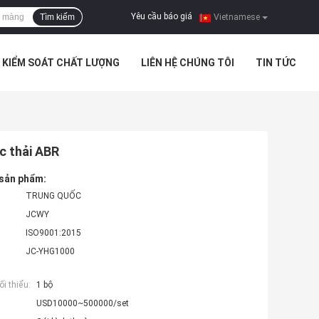
Yêu cầu báo giá
Tìm kiếm
|
Vietnamese
KIỂM SOÁT CHẤT LƯỢNG
LIÊN HỆ CHÚNG TÔI
TIN TỨC
c thải ABR
 sản phẩm:
TRUNG QUỐC
JCWY
ISO9001:2015
JC-YHG1000
i thiểu:
1 bộ
USD10000~500000/set