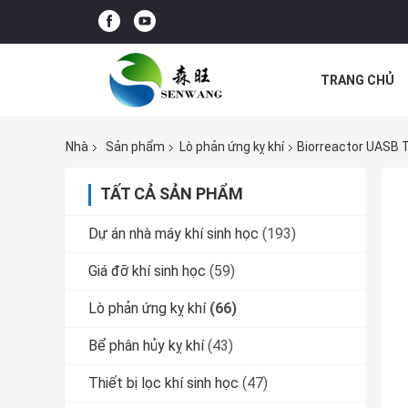
TRANG CHỦ
CÁC TRƯỜNG
Nhà
Sản phẩm
Lò phản ứng kỵ khí
Biorreactor UASB 
TẤT CẢ SẢN PHẨM
Dự án nhà máy khí sinh học
(193)
Giá đỡ khí sinh học
(59)
Lò phản ứng kỵ khí
(66)
Bể phân hủy kỵ khí
(43)
Thiết bị lọc khí sinh học
(47)