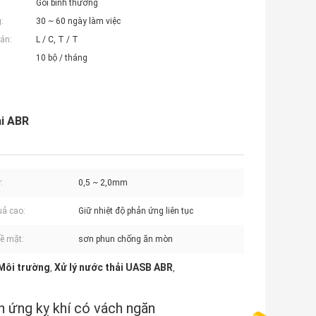
Gói bình thường
:
30 ~ 60 ngày làm việc
án:
L / C, T / T
10 bộ / tháng
ải ABR
:
0,5 ~ 2,0mm
uả cao:
Giữ nhiệt độ phản ứng liên tục
bề mặt:
sơn phun chống ăn mòn
 Môi trường
Xử lý nước thải UASB ABR
,
,
n ứng kỵ khí có vách ngăn