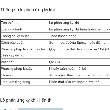
Thông số lò phản ứng kỵ khí:
Tên thiết bị
Lò phản ứng kỵ khí
Loại quy trình
Lò phản ứng kỵ khí tuần hoàn bên tro
Thông số kỹ thuật
Theo khách hàng
Cách bảo quản
Sơn nhựa đường Epoxy hoặc điện di
Phương pháp lắp đặt và chu
Quy trình cài đặt đảo ngược — 50d (Nố
trình xây dựng
Vật chất
Q235B
Phương pháp khuấy
Khuấy tuần hoàn nội bộ
Thuận lợi
Xử lý nước thải hữu cơ cao, trung bình
Lĩnh vực ứng dụng
Phân thải hữu cơ hoặc nước thải
Lò phản ứng kỵ khí Hiển thị: