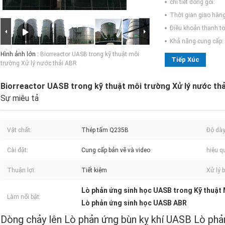
chi tiết đóng gói:
Thời gian giao hàng
Điều khoản thanh to
Khả năng cung cấp:
Hình ảnh lớn :
Biorreactor UASB trong kỹ thuật môi
Tiếp Xúc
trường Xử lý nước thải ABR
Biorreactor UASB trong kỹ thuật môi trường Xử lý nước th
Sự miêu tả
Vật chất:
Thép tấm Q235B
Độ dày
Cài đặt:
Cung cấp bản vẽ và video
hiệu q
Thuận lợi:
Tiết kiệm
Xử lý 
Lò phản ứng sinh học UASB trong Kỹ thuật
Làm nổi bật:
Lò phản ứng sinh học UASB ABR
Dòng chảy lên Lò phản ứng bùn kỵ khí UASB Lò phả