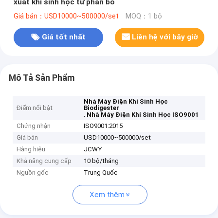
xuất khí sinh học từ phân bò
Giá bán：USD10000~500000/set
MOQ：1 bộ
Giá tốt nhất
Liên hệ với bây giờ
Mô Tả Sản Phẩm
Nhà Máy Điện Khí Sinh Học
Điểm nổi bật
Biodigester
,
Nhà Máy Điện Khí Sinh Học ISO9001
Chứng nhận
ISO9001:2015
Giá bán
USD10000~500000/set
Hàng hiệu
JCWY
Khả năng cung cấp
10 bộ/tháng
Nguồn gốc
Trung Quốc
Xem thêm