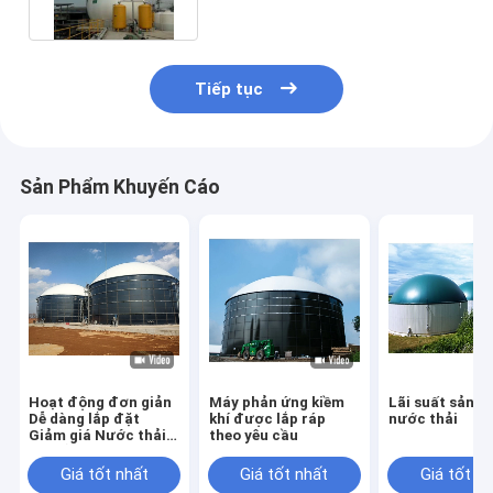
Tiếp tục
Sản Phẩm Khuyến Cáo
Hoạt động đơn giản
Máy phản ứng kiềm
Lãi suất sản x
Dễ dàng lắp đặt
khí được lắp ráp
nước thải
Giảm giá Nước thải
theo yêu cầu
lò phản ứng vô khí
Giá tốt nhất
Giá tốt nhất
Giá tốt n