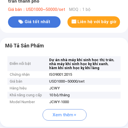
trấn thành phố
Giá bán：USD1000~50000/set
MOQ：1 bộ
Giá tốt nhất
Liên hệ với bây giờ
Mô Tả Sản Phẩm
,
Dự án nhà máy khí sinh học thị trấn
Điểm nổi bật
,
nhà máy khí sinh học kỵ khí xanh
hầm khí sinh học kỵ khí làng
Chứng nhận
ISO9001:2015
Giá bán
USD1000~50000/set
Hàng hiệu
JCWY
Khả năng cung cấp
10 bộ/tháng
Model Number
JCWY-1000
Xem thêm